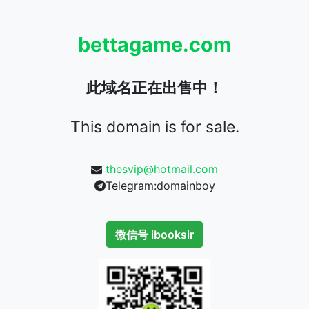
bettagame.com
此域名正在出售中！
This domain is for sale.
thesvip@hotmail.com
Telegram:domainboy
微信号 ibooksir